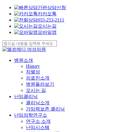
간편상담신청
카카오톡
055-253-2111
오시는길
모바일앱
Skip
to
Close
main
Search
content
search
Menu
병원소개
History
차별성
의료진소개
병원둘러보기
오시는 길
난임클리닉
클리닉소개
가임력보존 클리닉
난임의학연구소
연구소 소개
난임시스템