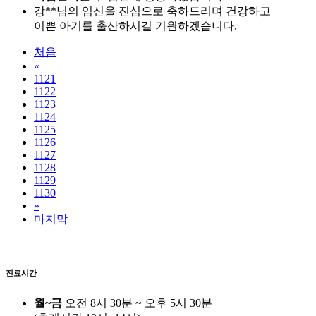
강**님의 임신을 진심으로 축하드리며 건강하고
이쁜 아기를 출산하시길 기원하겠습니다.
처음
«
1121
1122
1123
1124
1125
1126
1127
1128
1129
1130
»
마지막
진료시간
월~금
오전 8시 30분 ~ 오후 5시 30분