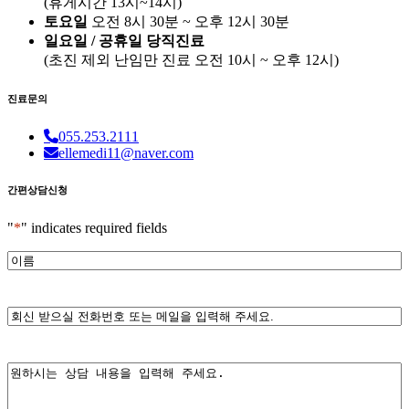
(휴게시간 13시~14시)
토요일
오전 8시 30분 ~ 오후 12시 30분
일요일 / 공휴일 당직진료
(
초진 제외 난임만 진료
오전 10시 ~ 오후 12시)
진료문의
055.253.2111
ellemedi11@naver.com
간편상담신청
"
*
" indicates required fields
*
이
름
*
전
화
번
호
*
내
또
용
는