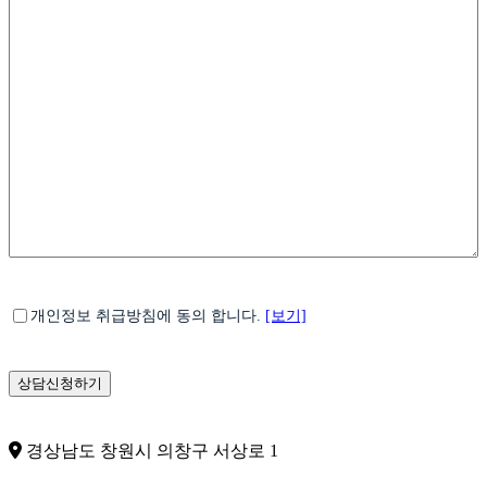
메
일
*
개
개인정보 취급방침에 동의 합니다.
[보기]
인
정
보
수
집
및
경상남도 창원시 의창구 서상로 1
이