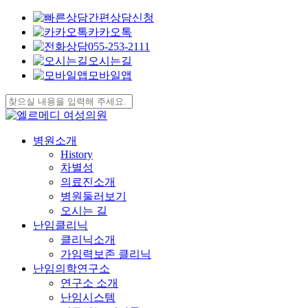
간편상담신청
카카오톡
055-253-2111
오시는길
모바일앱
Skip
to
Close
main
Search
content
search
Menu
병원소개
History
차별성
의료진소개
병원둘러보기
오시는 길
난임클리닉
클리닉소개
가임력보존 클리닉
난임의학연구소
연구소 소개
난임시스템