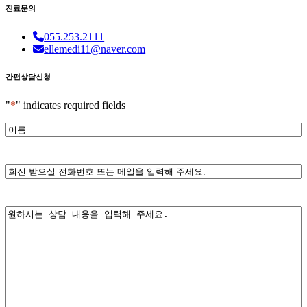
진료문의
055.253.2111
ellemedi11@naver.com
간편상담신청
"
*
" indicates required fields
*
이
름
*
전
화
번
호
*
내
또
용
는
메
일