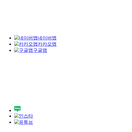
네이버맵
카카오맵
구글맵