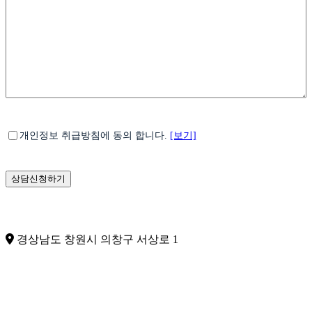
*
개
개인정보 취급방침에 동의 합니다.
[보기]
인
정
보
수
집
및
이
경상남도 창원시 의창구 서상로 1
용