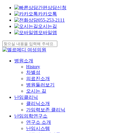
간편상담신청
카카오톡
055-253-2111
오시는길
모바일앱
Skip
to
Close
main
Search
content
search
Menu
병원소개
History
차별성
의료진소개
병원둘러보기
오시는 길
난임클리닉
클리닉소개
가임력보존 클리닉
난임의학연구소
연구소 소개
난임시스템