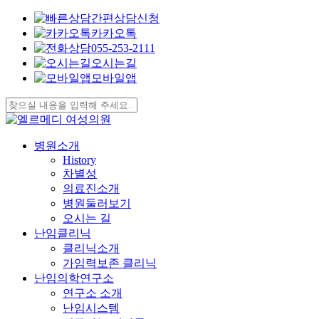
간편상담신청
카카오톡
055-253-2111
오시는길
모바일앱
Skip
to
Close
main
Search
content
search
Menu
병원소개
History
차별성
의료진소개
병원둘러보기
오시는 길
난임클리닉
클리닉소개
가임력보존 클리닉
난임의학연구소
연구소 소개
난임시스템