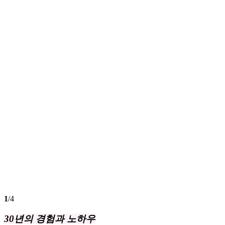
난자
1
/4
30년의 경험과 노하우