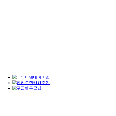
네이버맵
카카오맵
구글맵