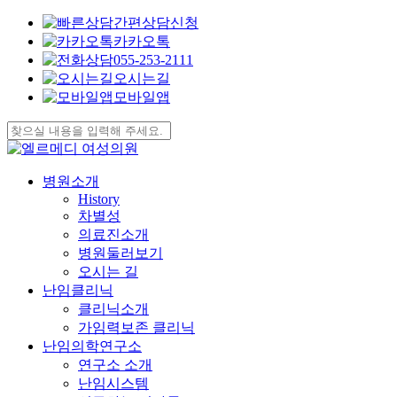
간편상담신청
카카오톡
055-253-2111
오시는길
모바일앱
Skip
to
Close
main
Search
content
search
Menu
병원소개
History
차별성
의료진소개
병원둘러보기
오시는 길
난임클리닉
클리닉소개
가임력보존 클리닉
난임의학연구소
연구소 소개
난임시스템