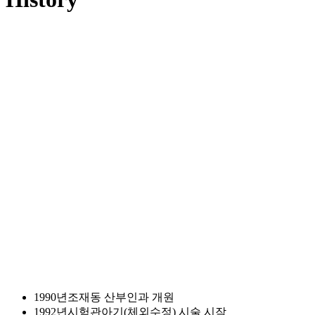
1990년
조재동 산부인과 개원
1992년
시험관아기(체외수정) 시술 시작