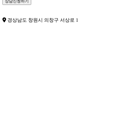
보
수
집
및
경상남도 창원시 의창구 서상로 1
이
용
*