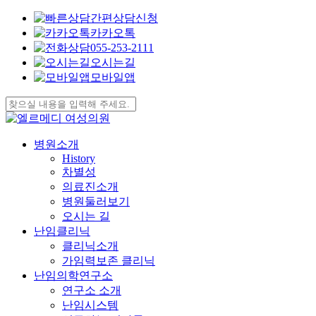
간편상담신청
카카오톡
055-253-2111
오시는길
모바일앱
Skip
to
Close
main
Search
content
search
Menu
병원소개
History
차별성
의료진소개
병원둘러보기
오시는 길
난임클리닉
클리닉소개
가임력보존 클리닉
난임의학연구소
연구소 소개
난임시스템