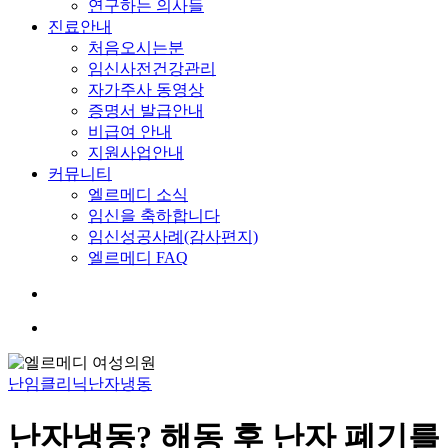
연구하는 의사들
진료안내
처음오시는분
임신사전건강관리
자가주사 동영상
증명서 발급안내
비급여 안내
지원사업안내
커뮤니티
엘르메디 소식
임신을 축하합니다
임신성공사례(감사편지)
엘르메디 FAQ
search
Menu
난임클리닉
난자냉동
난자냉동? 해동 후 난자 폐기를