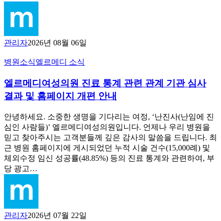
관리자
2026년 08월 06일
엘
병원소식
엘르메디 소식
르
엘르메디여성의원 진료 통계 관련 관계 기관 심사
메
디
결과 및 홈페이지 개편 안내
여
성
안녕하세요. 소중한 생명을 기다리는 여정, ‘난진사(난임에 진
의
심인 사람들)’ 엘르메디여성의원입니다. 언제나 우리 병원을
원
믿고 찾아주시는 고객분들께 깊은 감사의 말씀을 드립니다. 최
진
근 병원 홈페이지에 게시되었던 누적 시술 건수(15,000례) 및
료
체외수정 임신 성공률(48.85%) 등의 진료 통계와 관련하여, 부
통
당 광고…
계
관
련
관
관리자
2026년 07월 22일
계