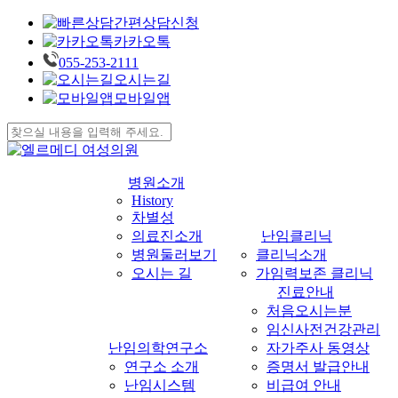
간편상담신청
카카오톡
055-253-2111
오시는길
모바일앱
Skip
to
Close
main
Search
content
s
병원소개
History
차별성
의료진소개
난임클리닉
병원둘러보기
클리닉소개
오시는 길
가임력보존 클리닉
진료안내
처음오시는분
임신사전건강관리
난임의학연구소
자가주사 동영상
연구소 소개
증명서 발급안내
난임시스템
비급여 안내