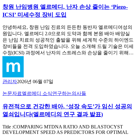
료
유
해
전
창원 난임병원 엘르메디, 난자 손상 줄이는 ‘Piezo-
난
6
하
요.
할
임
과
ICSI’ 미세수정 장비 도입
고
저
수
병
송
바
에
있
원
태
안녕하세요, 창원 난임 진료의 든든한 동반자 엘르메디여성의
로
게
었
엘
훈
원입니다. 엘르메디 2.0으로의 도약과 함께 본원 배아 배양실
둘
시
어
르
원
은 난임 치료의 성공적인 출발을 위해 세계적 수준의 하이엔드
째
험
요….
메
장
장비들을 전격 도입하였습니다. 오늘 소개해 드릴 기술은 미세
를
관
디,
님
수정(ICSI) 과정에서 난자의 스트레스와 손상을 줄이기 위해…
준
이
난
을
비
란
자
소
….
해
손
개
야
상
합
겠
관리자
2026년 06월 07일
줄
니
다
이
다!
고
유
논문자료
엘르메디 소식
연구하는의사들
는
생
전
‘Piezo-
각
유전적으로 건강한 배아, ‘성장 속도’가 임신 성공의
적
ICSI’
했
으
미
열쇠입니다(엘르메디의 연구 결과 발표)
었
로
세
는
건
수
Title :COMPARING MTDNA RATIO AND BLASTOCYST
데…
강
정
DEVELOPMENT SPEED AS PREDICTORS FOR OPTIMAL