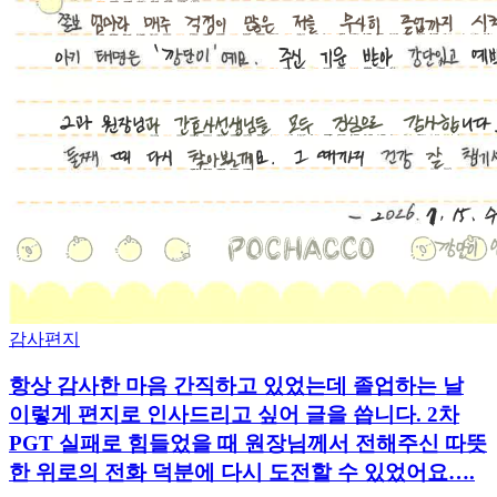
항
감사편지
상
항상 감사한 마음 간직하고 있었는데 졸업하는 날
감
사
이렇게 편지로 인사드리고 싶어 글을 씁니다. 2차
한
PGT 실패로 힘들었을 때 원장님께서 전해주신 따뜻
마
한 위로의 전화 덕분에 다시 도전할 수 있었어요….
음