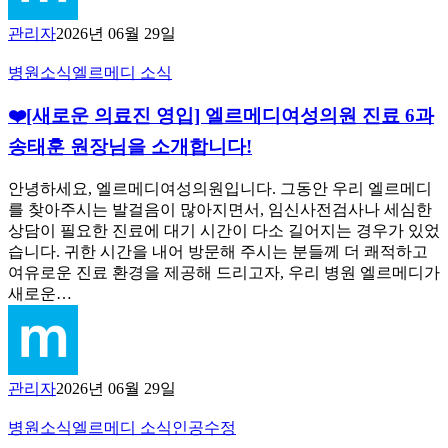
장
과
니
장
님
관리자
2026년 06월 29일
간
다.
by.
께
호
엘
첫
서
병원소식
엘르메디 소식
❤️
사
르
째
전
[새
선
메
임
해
❤️[새로운 의료진 영입] 엘르메디여성의원 진료 6과
로
생
디”
신
주
운
님
당
송태훈 원장님을 소개합니다!
신
의
들
시
따
료
과
만
안녕하세요, 엘르메디여성의원입니다. 그동안 우리 엘르메디
뜻
진
헤
해
를 찾아주시는 발걸음이 많아지면서, 임신사전검사나 세심한
한
영
어
도
상담이 필요한 진료에 대기 시간이 다소 길어지는 경우가 있었
위
입]
진
출
습니다. 귀한 시간을 내어 방문해 주시는 분들께 더 쾌적하고
로
엘
다
산
여유로운 진료 환경을 제공해 드리고자, 우리 병원 엘르메디가
의
르
는
후
새로운…
전
메
생
6
화
디
개
각
덕
여
월
에
분
성
만
아
에
관리자
2026년 06월 29일
의
모
쉽
다
원
유
기
시
창
병원소식
엘르메디 소식
인공수정
진
수
도
도
원