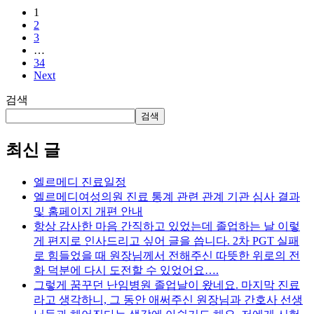
임
1
연
랩
2
구
스
3
결
(EmbryoScope
…
과
Plus)’
34
도
발
Next
입
표)
검색
운
용
검색
최신 글
엘르메디 진료일정
엘르메디여성의원 진료 통계 관련 관계 기관 심사 결과
및 홈페이지 개편 안내
항상 감사한 마음 간직하고 있었는데 졸업하는 날 이렇
게 편지로 인사드리고 싶어 글을 씁니다. 2차 PGT 실패
로 힘들었을 때 원장님께서 전해주신 따뜻한 위로의 전
화 덕분에 다시 도전할 수 있었어요….
그렇게 꿈꾸던 난임병원 졸업날이 왔네요. 마지막 진료
라고 생각하니, 그 동안 애써주신 원장님과 간호사 선생