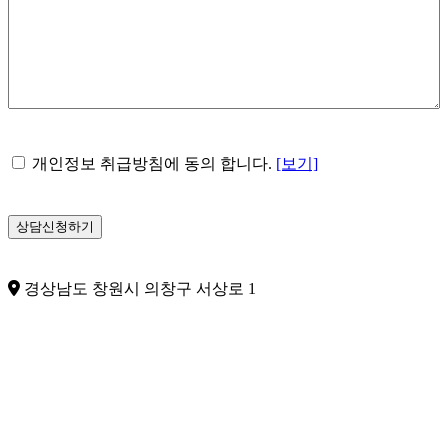
개
개인정보 취급방침에 동의 합니다.
[보기]
인
정
보
수
집
및
경상남도 창원시 의창구 서상로 1
이
용
*