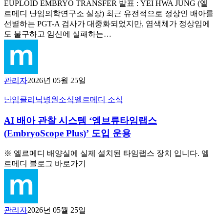
한
EUPLOID EMBRYO TRANSFER 발표 : YEI HWA JUNG (엘
장
배
르메디 난임의학연구소 실장) 최근 유전적으로 정상인 배아를
비
아,
선별하는 PGT-A 검사가 대중화되었지만, 염색체가 정상임에
도
‘성
도 불구하고 임신에 실패하는…
입
장
속
도’가
임
관리자
2026년 05월 25일
신
성
AI
난임클리닉
병원소식
엘르메디 소식
공
배
의
아
AI 배아 관찰 시스템 ‘엠브류타임랩스
열
관
(EmbryoScope Plus)’ 도입 운용
쇠
찰
입
시
※ 엘르메디 배양실에 실제 설치된 타임랩스 장치 입니다. 엘
니
스
르메디 블로그 바로가기
다
템
(엘
‘엠
르
브
메
류
디
관리자
2026년 05월 25일
타
의