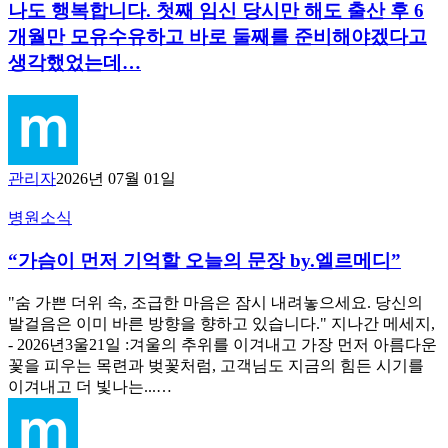
요.
께
나도 행복합니다. 첫째 임신 당시만 해도 출산 후 6
리
마
두
개월만 모유수유하고 바로 둘째를 준비해야겠다고
고
지
번
싶
생각했었는데…
막
째
어
진
편
글
료
지
을
라
를
씁
고
쓸
니
생
수
관리자
2026년 07월 01일
다.
각
있
2
하
게
“가
병원소식
차
니,
되
슴
PGT
그
어
“가슴이 먼저 기억할 오늘의 문장 by.엘르메디”
이
실
동
정
먼
패
안
말
저
"숨 가쁜 더위 속, 조급한 마음은 잠시 내려놓으세요. 당신의
로
애
너
기
발걸음은 이미 바른 방향을 향하고 있습니다." 지나간 메세지,
힘
써
무
억
- 2026년3울21일 :겨울의 추위를 이겨내고 가장 먼저 아름다운
들
주
나
할
꽃을 피우는 목련과 벚꽃처럼, 고객님도 지금의 힘든 시기를
었
신
도
오
이겨내고 더 빛나는...…
을
원
행
늘
때
장
복
의
원
님
합
문