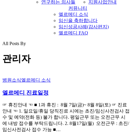
연구하는 의사들
지원사업안내
커뮤니티
엘르메디 소식
임신을 축하합니다
임신성공사례(감사편지)
엘르메디 FAQ
All Posts By
search
Menu
관리자
엘
병원소식
엘르메디 소식
르
엘르메디 진료일정
메
디
진
☞ 휴진안내 ☜ ■ 1과 휴진 : 8월 7일(금)~ 8월 8일(토) ☞ 진료
료
안내 ☜ 1. 일요일/휴일 당직진료 시에는 초진/임신사전검사 접
일
수 및 예약(전화 등) 불가 합니다. 평일근무 또는 오전근무 시
정
에 내방 접수를 부탁드립니다. 2. 8월17일(월) 오전근무 : 초진/
임신사전검사 접수 가능 ■…