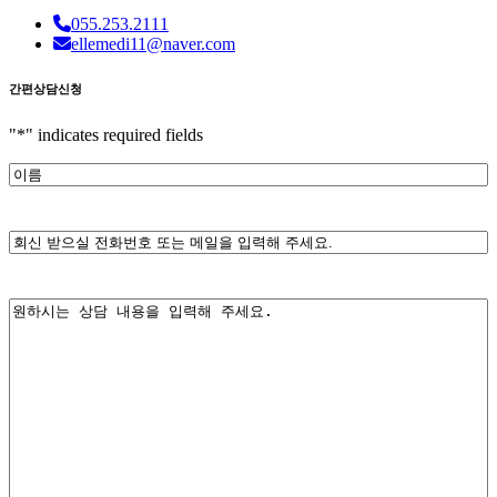
055.253.2111
ellemedi11@naver.com
간편상담신청
"
*
" indicates required fields
이
름
*
전
화
번
내
호
용
또
*
는
메
일
*