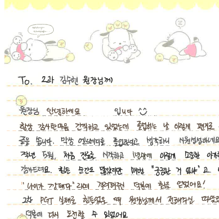
기
관
심
사
결
과
및
홈
페
이
지
개
편
안
내