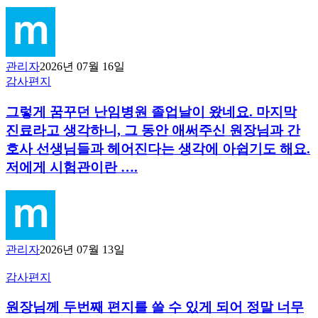
간
직
하
고
있
관리자
2026년 07월 16일
었
그
감사편지
는
렇
데
그렇게 꿈꾸던 난임병원 졸업날이 왔네요. 마지막
게
졸
꿈
진료라고 생각하니, 그 동안 애써주신 원장님과 간
업
꾸
호사 선생님들과 헤어진다는 생각에 아쉽기도 해요.
하
던
저에게 시험관이란 ….
는
난
날
임
이
병
렇
원
게
졸
편
업
관리자
2026년 07월 13일
지
날
로
이
원
감사편지
인
왔
장
사
네
원장님께 두번째 편지를 쓸 수 있게 되어 정말 너무
님
드