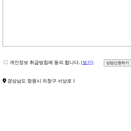
개
개인정보 취급방침에 동의 합니다.
[보기]
인
정
보
경상남도 창원시 의창구 서상로 1
수
집
및
이
용
*