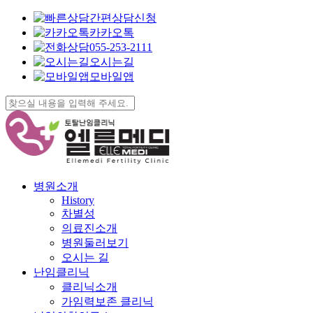
간편상담신청
카카오톡
055-253-2111
오시는길
모바일앱
Skip
to
Close
main
Search
content
search
Menu
병원소개
History
차별성
의료진소개
병원둘러보기
오시는 길
난임클리닉
클리닉소개
가임력보존 클리닉