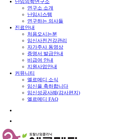
난임의학연구소
연구소 소개
난임시스템
연구하는 의사들
진료안내
처음오시는분
임신사전건강관리
자가주사 동영상
증명서 발급안내
비급여 안내
지원사업안내
커뮤니티
엘르메디 소식
임신을 축하합니다
임신성공사례(감사편지)
엘르메디 FAQ
search
Menu