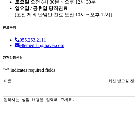
토요일
오전 8시 30분 ~ 오후 12시 30분
일요일 / 공휴일 당직진료
(
초진 제외 난임만 진료
오전 10시 ~ 오후 12시)
진료문의
055.253.2111
ellemedi11@naver.com
간편상담신청
"
*
" indicates required fields
이
전
름
화
*
번
내
호
용
또
*
는
메
일
*