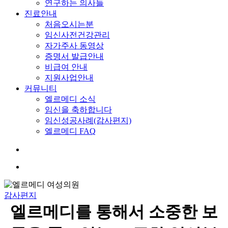
연구하는 의사들
진료안내
처음오시는분
임신사전건강관리
자가주사 동영상
증명서 발급안내
비급여 안내
지원사업안내
커뮤니티
엘르메디 소식
임신을 축하합니다
임신성공사례(감사편지)
엘르메디 FAQ
search
Menu
감사편지
엘르메디를 통해서 소중한 보