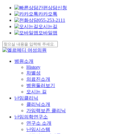
간편상담신청
Clo
카카오톡
Me
055-253-2111
오시는길
모바일앱
Skip
to
Close
main
Search
content
search
Menu
병원소개
History
차별성
의료진소개
병원둘러보기
오시는 길
난임클리닉
클리닉소개
가임력보존 클리닉
난임의학연구소
연구소 소개
난임시스템