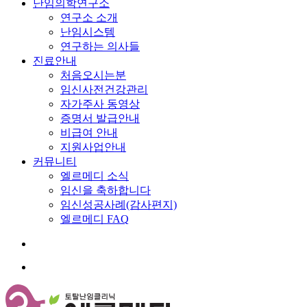
난임의학연구소
연구소 소개
난임시스템
연구하는 의사들
진료안내
처음오시는분
임신사전건강관리
자가주사 동영상
증명서 발급안내
비급여 안내
지원사업안내
커뮤니티
엘르메디 소식
임신을 축하합니다
임신성공사례(감사편지)
엘르메디 FAQ
search
Menu