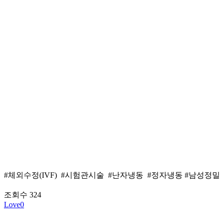
#체외수정(IVF) #시험관시술 #난자냉동 #정자냉동 #남
조회수
324
Love
0