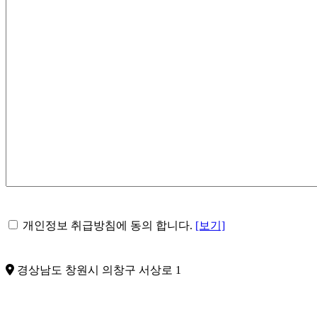
용
*
개
개인정보 취급방침에 동의 합니다.
[보기]
인
정
보
경상남도 창원시 의창구 서상로 1
수
집
및