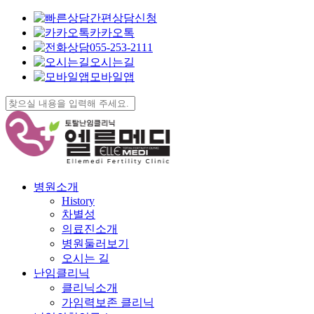
간편상담신청
카카오톡
055-253-2111
오시는길
모바일앱
Skip
to
Close
main
Search
content
search
Menu
병원소개
History
차별성
의료진소개
병원둘러보기
오시는 길
난임클리닉
클리닉소개
가임력보존 클리닉