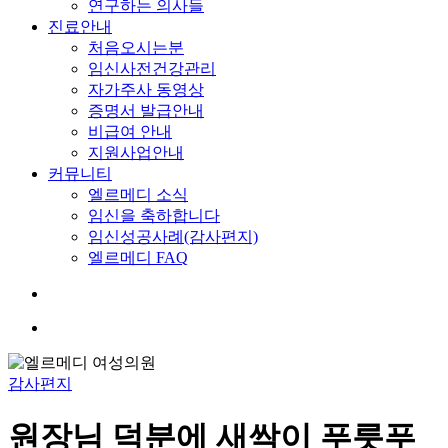
연구하는 의사들
진료안내
처음오시는분
임신사전건강관리
자가주사 동영상
증명서 발급안내
비급여 안내
지원사업안내
커뮤니티
엘르메디 소식
임신을 축하합니다
임신성공사례(감사편지)
엘르메디 FAQ
search
Menu
감사편지
원장님 덕분에 새싹이 푸릇푸