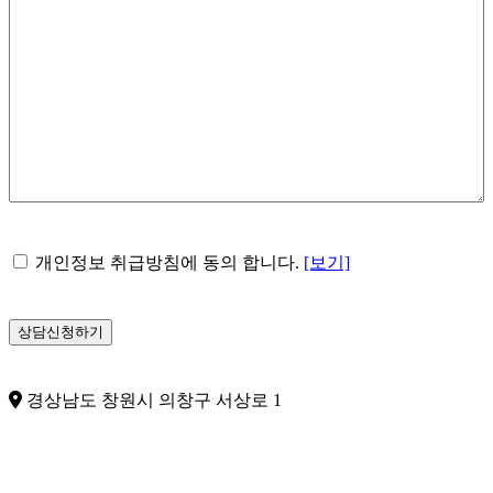
*
개
개인정보 취급방침에 동의 합니다.
[보기]
인
정
보
수
집
및
경상남도 창원시 의창구 서상로 1
이
용
*