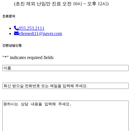
(
초진 제외 난임만 진료
오전 10시 ~ 오후 12시)
진료문의
055.253.2111
ellemedi11@naver.com
간편상담신청
"
*
" indicates required fields
이
름
*
전
화
번
내
호
용
또
*
는
메
일