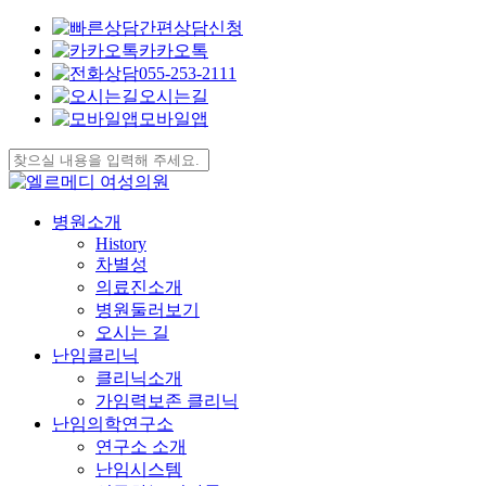
간편상담신청
카카오톡
055-253-2111
오시는길
모바일앱
Skip
to
Close
main
Search
content
search
Menu
병원소개
History
차별성
의료진소개
병원둘러보기
오시는 길
난임클리닉
클리닉소개
가임력보존 클리닉
난임의학연구소
연구소 소개
난임시스템