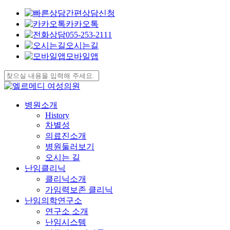
간편상담신청
카카오톡
055-253-2111
오시는길
모바일앱
Skip
to
Close
main
Search
content
search
Menu
병원소개
History
차별성
의료진소개
병원둘러보기
오시는 길
난임클리닉
클리닉소개
가임력보존 클리닉
난임의학연구소
연구소 소개
난임시스템