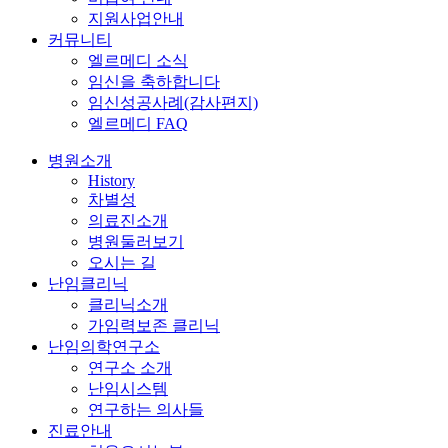
지원사업안내
커뮤니티
엘르메디 소식
임신을 축하합니다
임신성공사례(감사편지)
엘르메디 FAQ
병원소개
History
차별성
의료진소개
병원둘러보기
오시는 길
난임클리닉
클리닉소개
가임력보존 클리닉
난임의학연구소
연구소 소개
난임시스템
연구하는 의사들
진료안내