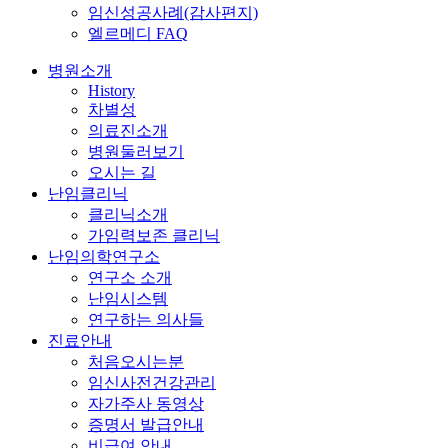
임신성공사례(감사편지)
엘르메디 FAQ
병원소개
History
차별성
의료진소개
병원둘러보기
오시는 길
난임클리닉
클리닉소개
가임력보존 클리닉
난임의학연구소
연구소 소개
난임시스템
연구하는 의사들
진료안내
처음오시는분
임신사전건강관리
자가주사 동영상
증명서 발급안내
비급여 안내