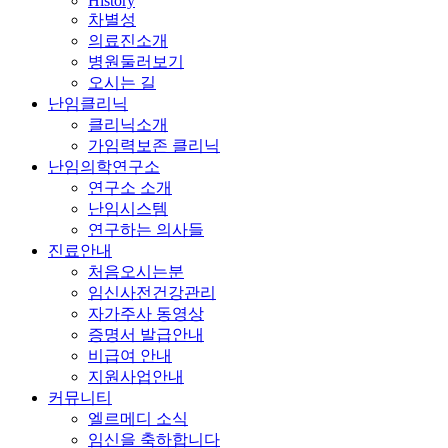
History
차별성
의료진소개
병원둘러보기
오시는 길
난임클리닉
클리닉소개
가임력보존 클리닉
난임의학연구소
연구소 소개
난임시스템
연구하는 의사들
진료안내
처음오시는분
임신사전건강관리
자가주사 동영상
증명서 발급안내
비급여 안내
지원사업안내
커뮤니티
엘르메디 소식
임신을 축하합니다