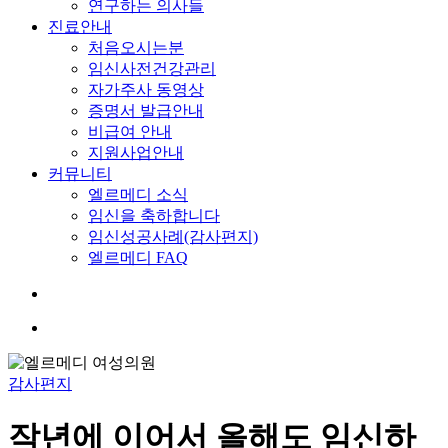
연구하는 의사들
진료안내
처음오시는분
임신사전건강관리
자가주사 동영상
증명서 발급안내
비급여 안내
지원사업안내
커뮤니티
엘르메디 소식
임신을 축하합니다
임신성공사례(감사편지)
엘르메디 FAQ
search
Menu
감사편지
작년에 이어서 올해도 임신하