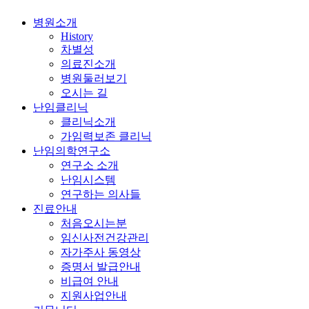
Close
병원소개
Menu
History
차별성
의료진소개
병원둘러보기
오시는 길
난임클리닉
클리닉소개
가임력보존 클리닉
난임의학연구소
연구소 소개
난임시스템
연구하는 의사들
진료안내
처음오시는분
임신사전건강관리
자가주사 동영상
증명서 발급안내
비급여 안내
지원사업안내