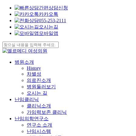
간편상담신청
카카오톡
055-253-2111
오시는길
모바일앱
Skip
to
Close
main
Search
content
search
Menu
병원소개
History
차별성
의료진소개
병원둘러보기
오시는 길
난임클리닉
클리닉소개
가임력보존 클리닉
난임의학연구소
연구소 소개
난임시스템