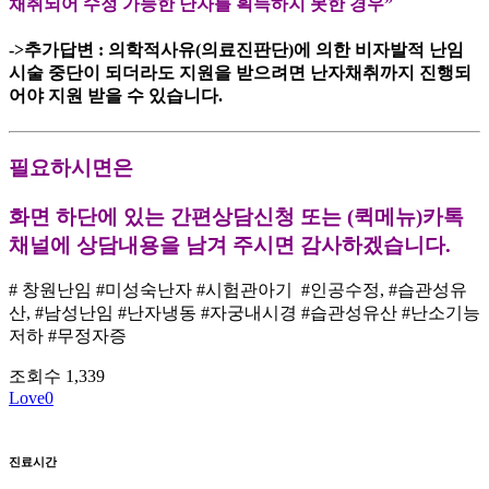
채취되어 수정 가능한 난자를 획득하지 못한 경우”
->추가답변 : 의학적사유(의료진판단)에 의한 비자발적 난임
시술 중단이 되더라도 지원을 받으려면 난자채취까지 진행되
어야 지원 받을 수 있습니다.
필요하시면은
화면 하단에 있는 간편상담신청 또는 (퀵메뉴)카톡
채널에 상담내용을 남겨 주시면 감사하겠습니다.
# 창원난임 #미성숙난자 #시험관아기 #인공수정, #습관성유
산, #남성난임 #난자냉동 #자궁내시경 #습관성유산 #난소기능
저하 #무정자증
조회수
1,339
Love
0
진료시간