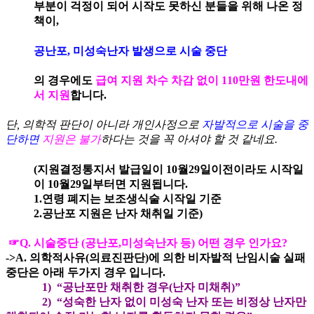
부분이 걱정이 되어 시작도 못하신 분들을 위해 나온 정
책이,
공난포, 미성숙난자 발생으로 시술 중단
의 경우에도
급여 지원 차수 차감 없이 110만원 한도내에
서 지원
합니다.
단, 의학적 판단이 아니라 개인사정으로
자발적으로 시술을 중
단하면
지원은 불가
하다는 것을 꼭 아셔야 할 것 같네요.
(지원결정통지서 발급일이 10월29일이전이라도 시작일
이 10월29일부터면 지원됩니다.
1.연령 폐지는 보조생식술 시작일 기준
2.공난포 지원은 난자 채취일 기준)
☞Q. 시술중단 (공난포,미성숙난자 등) 어떤 경우 인가요?
->A. 의학적사유(의료진판단)에 의한 비자발적 난임시술 실패
중단은 아래 두가지 경우 입니다.
1) “공난포만 채취한 경우(난자 미채취)”
2) “성숙한 난자 없이 미성숙 난자 또는 비정상 난자만