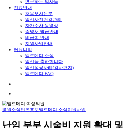
연구하는 의사들
진료안내
처음오시는분
임신사전건강관리
자가주사 동영상
증명서 발급안내
비급여 안내
지원사업안내
커뮤니티
엘르메디 소식
임신을 축하합니다
임신성공사례(감사편지)
엘르메디 FAQ
search
Menu
병원소식
언론홍보
엘르메디 소식
지원사업
난임 부부 시술비 지원 확대 및