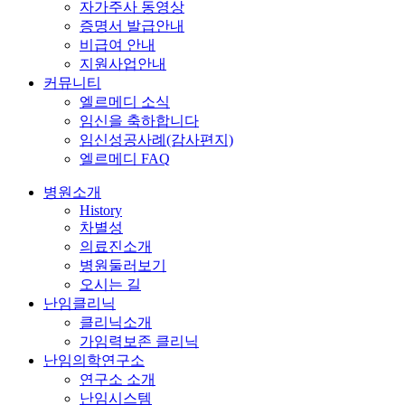
자가주사 동영상
증명서 발급안내
비급여 안내
지원사업안내
커뮤니티
엘르메디 소식
임신을 축하합니다
임신성공사례(감사편지)
엘르메디 FAQ
병원소개
History
차별성
의료진소개
병원둘러보기
오시는 길
난임클리닉
클리닉소개
가임력보존 클리닉
난임의학연구소
연구소 소개
난임시스템