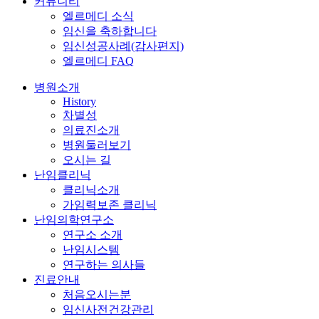
커뮤니티
엘르메디 소식
임신을 축하합니다
임신성공사례(감사편지)
엘르메디 FAQ
병원소개
History
차별성
의료진소개
병원둘러보기
오시는 길
난임클리닉
클리닉소개
가임력보존 클리닉
난임의학연구소
연구소 소개
난임시스템
연구하는 의사들
진료안내
처음오시는분
임신사전건강관리